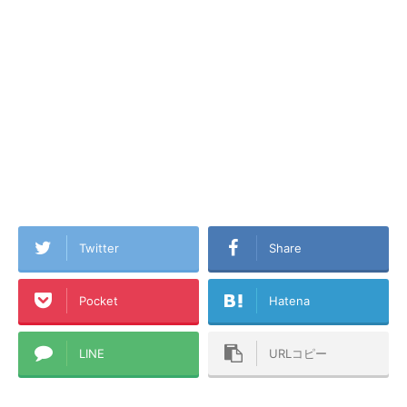
Twitter
Share
Pocket
Hatena
LINE
URLコピー