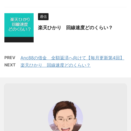
通信
楽天ひかり 回線速度どのくらい？
PREV
Anc88の借金 全額返済へ向けて【毎月更新第4回】
NEXT
楽天ひかり 回線速度どのくらい？