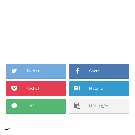
Twitter
Share
Pocket
Hatena
LINE
URLコピー
-