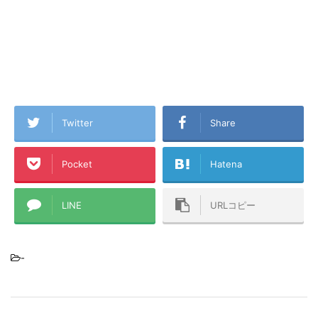
Twitter
Share
Pocket
Hatena
LINE
URLコピー
-